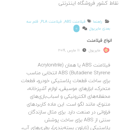
نقاط کشور فروشگاه اینترنتی
راهنما
فیلامنت ABS
,
فیلامنت PLA
,
قلم سه
بعدی مایریول
0
انواع فیلامنت
مایریول
11 مارس ,2019
فیلامنت ABS یا همان (Acrylonitrile
Butadiene Styrene) ABS انتخابی مناسب
برای ساخت قطعات پلاستیکی خودرو، قطعات
متحرک، ابزارهای موسیقی، لوازم آشپزخانه،
محفظه‌‌های الکترونیکی و اسباب‌بازی‌های
متنوع، مانند لگو است. این ماده کاربردهای
فراوانی در صنعت دارد. برای مثال سازندگان
سنتی از ABS برای ساخت پوشش
پلاستیکی (نایلون بسته‌بندی)، بطری‌های آب،