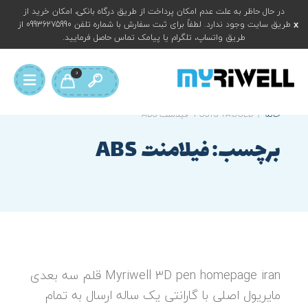
در حال حاظر به علت عدم امکان پرداخت از طریق درگاه بانکی، امکان خرید از
طریق سایت وجود ندارد. لطفاً برای ثبت سفارش با شماره تلفن 09936275990 از
طریق واتساپ، تلگرام یا پیامک تماس حاصل فرمایید.
0
خانه
/
POSTS TAGGED "فیلامنت ABS"
برچسب:
فیلامنت ABS
Myriwell 3D pen homepage iran قلم سه بعدی
مایریول اصلی با گارانتی یک ساله ارسال به تمام